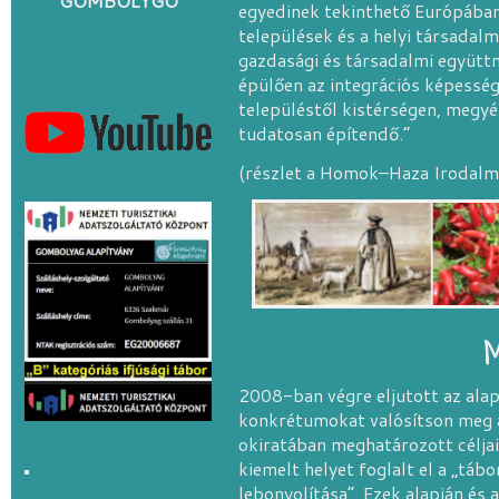
GOMBOLYGÓ
egyedinek tekinthető Európában, 
települések és a helyi társadalm
gazdasági és társadalmi együtt
épülően az integrációs képesség
településtől kistérségen, megyé
tudatosan építendő.”
(részlet a Homok–Haza Irodalm
M
2008-ban végre eljutott az alap
konkrétumokat valósítson meg a
okiratában meghatározott célja
kiemelt helyet foglalt el a „táb
lebonyolítása”. Ezek alapján és