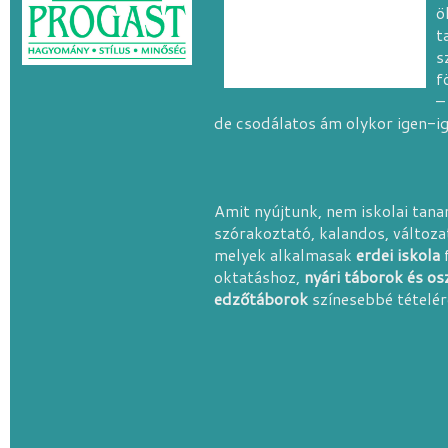
ö
t
s
f
–
de csodálatos ám olykor igen-i
Amit nyújtunk, nem iskolai tan
szórakoztató, kalandos, változ
melyek alkalmasak
erdei iskola
oktatáshoz,
nyári táborok és os
edzőtáborok
színesebbé tételére