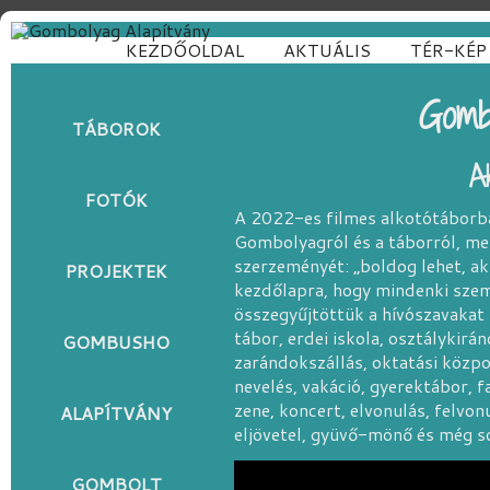
KEZDŐOLDAL
AKTUÁLIS
TÉR-KÉP
Gomb
TÁBOROK
A
FOTÓK
A 2022-es filmes alkotótáborba
Gombolyagról és a táborról, me
szerzeményét: „boldog lehet, ak
PROJEKTEK
kezdőlapra, hogy mindenki szemb
összegyűjtöttük a hívószavakat
tábor, erdei iskola, osztálykirá
GOMBUSHO
zarándokszállás, oktatási közpo
nevelés, vakáció, gyerektábor, f
zene, koncert, elvonulás, felvon
ALAPÍTVÁNY
eljövetel, gyüvő-mönő és még 
GOMBOLT