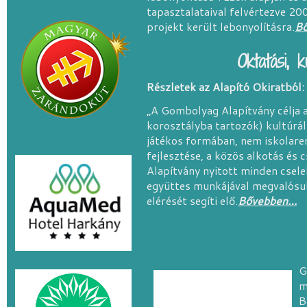
tapasztalataival felvértezve 2
projekt került lebonyolításra.
B
Oktatási, k
Részletek az Alapító Okiratból:
„A Gombolyag Alapítvány célja a
korosztályba tartozók) kultúrál
játékos formában, nem iskolare
fejlesztése, a közös alkotás és
Alapítvány nyitott minden csele
együttes munkájával megvalósul
elérését segíti elő.
Bővebben…
G
m
B