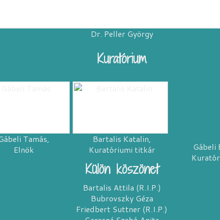
Dr. Peller György
Kuratórium
Gábeli Tamás,
Bartalis Katalin,
Gábeli 
Elnök
Kuratóriumi titkár
Kuratór
Külön köszönet
Bartalis Attila (R.I.P.)
Bubrovszky Géza
Friedbert Suttner (R.I.P.)
Garasné Szabó Anita