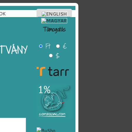
OK
Támogatás
Ft
€
ÍTVÁNY
$