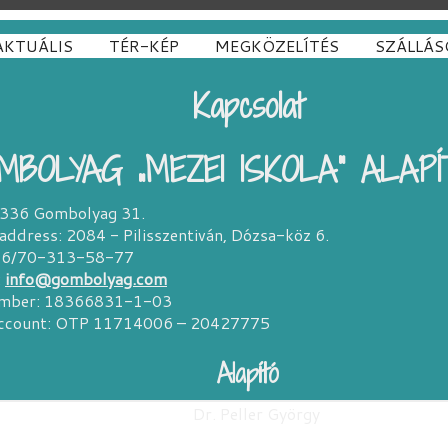
AKTUÁLIS
TÉR-KÉP
MEGKÖZELÍTÉS
SZÁLLÁS
Kapcsolat
MBOLYAG „MEZEI ISKOLA” ALAP
6336 Gombolyag 31.
 address: 2084 - Pilisszentiván, Dózsa-köz 6.
+36/70-313-58-77
:
info@gombolyag.com
umber: 18366831-1-03
account: OTP 11714006 – 20427775
Alapító