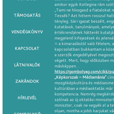
amikor egyik Kollegina rám szól
„Tami ne hívogasd a fiatalokat 
TÁMOGATÁS
Tessék? Azt hittem rosszul hal
tényleg. Sári igazat beszélt, e
kutatások, tanulmányok, amelyek
VENDÉGKÖNYV
értékrendjének hátterét kutatjá
megjelenő kifejezések és jelens
= a kimaradástól való félelem, a
KAPCSOLAT
kapcsolatban bukkantam a közel
a szerzők engedélyével megoszt
végett. Mert, hogy időközben m
LÁTNIVALÓK
másképpen…
https://gombolyag.com/cikk/pu
„Képkorszak – Médiamánia”
cím
ZARÁNDOK
mozgóképkultúra és médiaismer
kultúrában a médiaoktatás már 
kompetencia.
Nemrég megkérdez
HÍRLEVÉL
szólnak az új oktatási miniszter
miniszter, csak ne vegyék el a t
olyan, mintha a jobb karjukat v