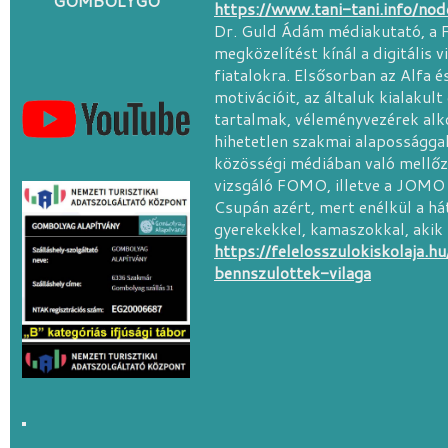
GOMBOLYGÓ
https://www.tani-tani.info/no
Dr. Guld Ádám médiakutató, a Fe
megközelítést kínál a digitális 
fiatalokra. Elsősorban az Alfa és
motivációit, az általuk kialakult
tartalmak, véleményvezérek alk
hihetetlen szakmai alapossággal
közösségi médiában való mellőz
vizsgáló FOMO, illetve a JOMO 
Csupán azért, mert enélkül a há
gyerekekkel, kamaszokkal, akik 
https://felelosszulokiskolaja.h
bennszulottek-vilaga