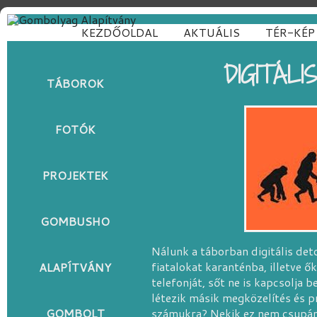
KEZDŐOLDAL
AKTUÁLIS
TÉR-KÉP
DIGITÁL
TÁBOROK
FOTÓK
PROJEKTEK
GOMBUSHO
Nálunk a táborban digitális det
fiatalokat karanténba, illetve ő
ALAPÍTVÁNY
telefonját, sőt ne is kapcsolja 
létezik másik megközelítés és pr
GOMBOLT
számukra? Nekik ez nem csupán 