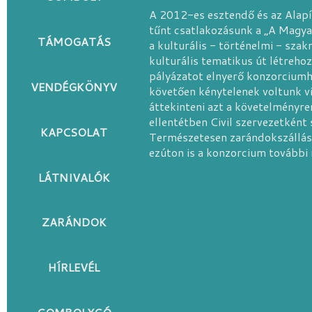
A 2012-es esztendő és az Alapí
tűnt csatlakozásunk a „A Magya
TÁMOGATÁS
a kulturális - történelmi - szak
kulturális tematikus út létreho
pályázatot elnyerő konzorciumh
VENDÉGKÖNYV
követően kénytelenek voltunk vi
áttekinteni azt a követelményr
ellentétben Civil szervezetként 
KAPCSOLAT
Természetesen zarándokszállásk
ezúton is a konzorcium további
LÁTNIVALÓK
ZARÁNDOK
HÍRLEVÉL