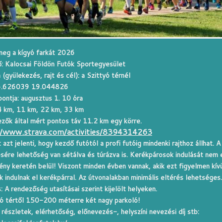
meg a kígyó farkát
2026
: Kalocsai Földön Futók Sportegyesület
 (gyülekezés, rajt és cél): a Szittyó térnél
6.626039 19.044826
pontja: augusztus 1. 10 óra
4 km, 11 km, 22 km, 33 km
zők által mért pontos táv 11.2 km egy körre.
//www.strava.com/activities/8394314263
 azt jelenti, hogy kezdő futótól a profi futóig mindenki rajthoz állhat. A
ésére lehetőség van sétálva és túrázva is.
Kerékpárosok indulását nem 
ny keretén belül! Viszont minden évben vannak, akik ezt figyelmen kívü
 indulnak el kerékpárral.
Az útvonalakban minimális eltérés lehetséges.
: A rendezőség utasításai szerint kijelölt helyeken.
yó tértől 150-200 méterre két nagy parkoló!
részletek, elérhetőség, előnevezés-, helyszíni nevezési díj stb: