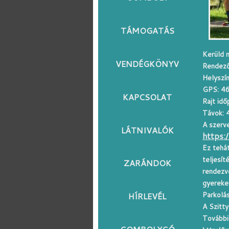
TÁMOGATÁS
Kerüld 
VENDÉGKÖNYV
Rendező
Helyszín
GPS: 4
KAPCSOLAT
Rajt idő
Távok: 
A szerve
LÁTNIVALÓK
https:
Ez tehát
teljesít
ZARÁNDOK
rendezvé
gyerekek
Parkolás
HÍRLEVÉL
A Szitt
További 