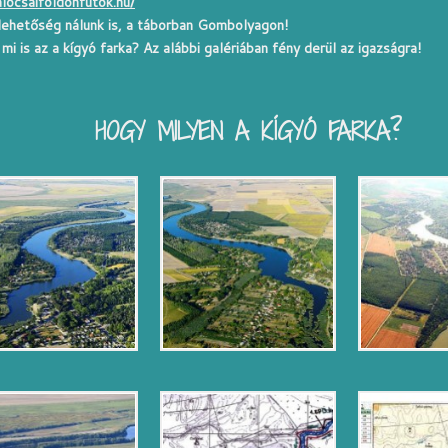
alocsaifoldonfutok.hu/
 lehetőség nálunk is, a táborban Gombolyagon!
mi is az a kígyó farka? Az alábbi galériában fény derül az igazságra!
HOGY MILYEN A KÍGYÓ FARKA?