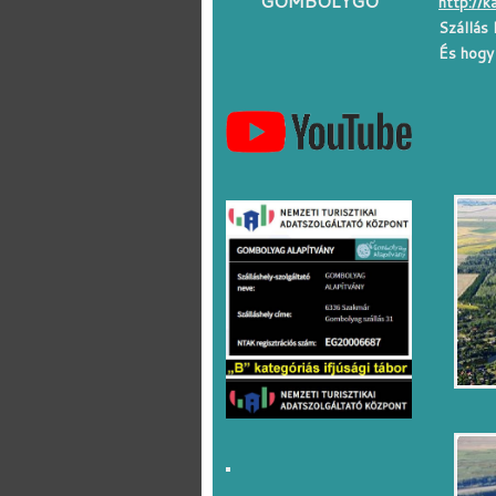
GOMBOLYGÓ
http://k
Szállás
És hogy 