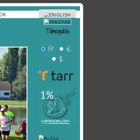
OK
Támogatás
Ft
€
$