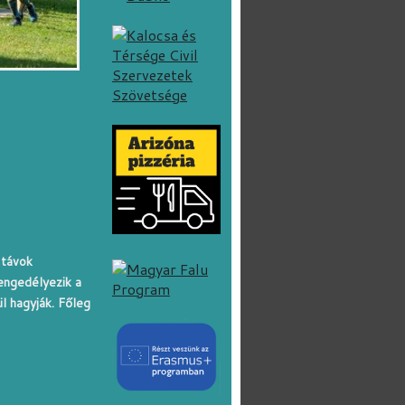
 távok
engedélyezik a
l hagyják. Főleg